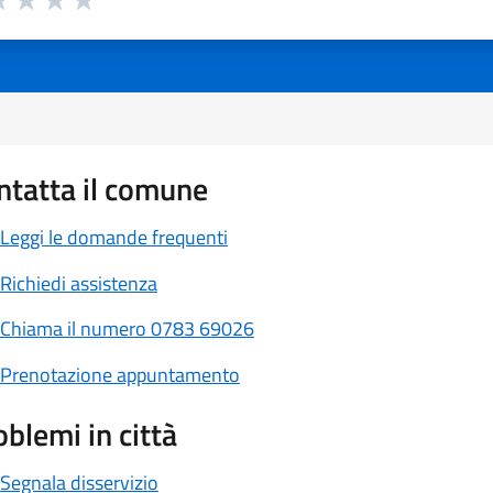
 1 stelle su 5
luta 2 stelle su 5
Valuta 3 stelle su 5
Valuta 4 stelle su 5
Valuta 5 stelle su 5
ntatta il comune
Leggi le domande frequenti
Richiedi assistenza
Chiama il numero 0783 69026
Prenotazione appuntamento
oblemi in città
Segnala disservizio