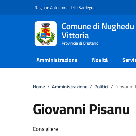
Regione Autonoma della Sardegna
Comune di Nughedu 
Vittoria
Provincia di Oristano
Amministrazione
Novità
Servi
Home
/
Amministrazione
/
Politici
/
Giovanni 
Giovanni Pisanu
Consigliere