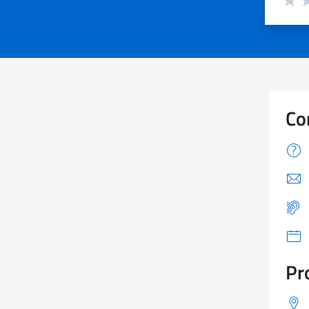
Valuta
Va
Co
Pr