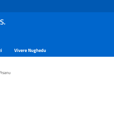
S.
zi
Vivere Nughedu
Pisanu