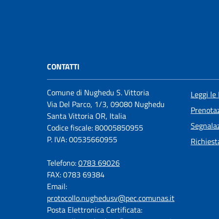
CONTATTI
Comune di Nughedu S. Vittoria
Leggi le
Via Del Parco, 1/3, 09080 Nughedu
Prenota
Santa Vittoria OR, Italia
Segnalaz
Codice fiscale: 80005850955
P. IVA: 00535660955
Richiest
Telefono:
0783 69026
FAX: 0783 69384
Email:
protocollo.nughedusv@pec.comunas.it
Posta Elettronica Certificata: