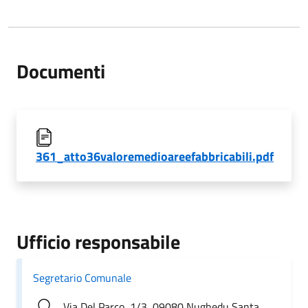
Documenti
361_atto36valoremedioareefabbricabili.pdf
Ufficio responsabile
Segretario Comunale
Via Del Parco, 1/3, 09080 Nughedu Santa