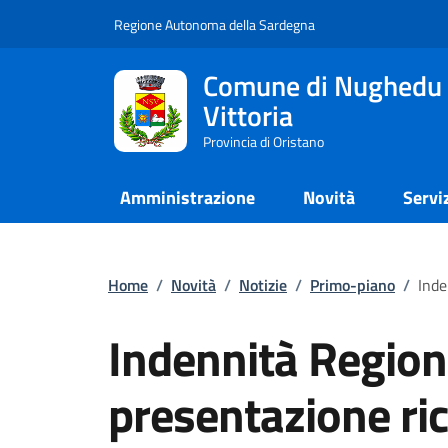
Regione Autonoma della Sardegna
Comune di Nughedu 
Vittoria
Provincia di Oristano
Amministrazione
Novità
Servi
Home
/
Novità
/
Notizie
/
Primo-piano
/
Inde
Indennità Region
presentazione ric