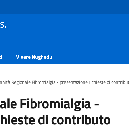
S.
zi
Vivere Nughedu
nnità Regionale Fibromialgia - presentazione richieste di contrib
ale Fibromialgia -
hieste di contributo